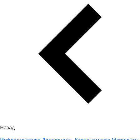
Назад
Инфраструктура
Доступность
Карта кампуса
Маршруты