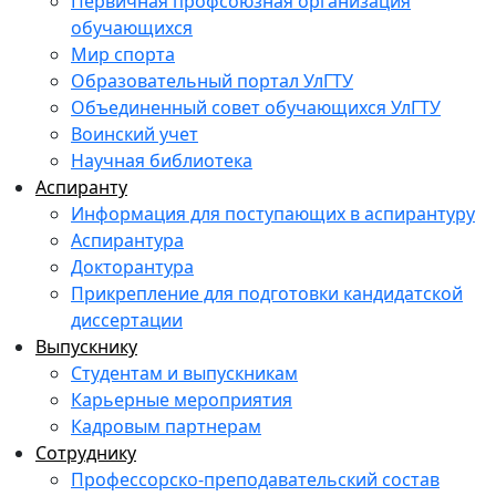
Первичная профсоюзная организация
обучающихся
Мир спорта
Образовательный портал УлГТУ
Объединенный совет обучающихся УлГТУ
Воинский учет
Научная библиотека
Аспиранту
Информация для поступающих в аспирантуру
Аспирантура
Докторантура
Прикрепление для подготовки кандидатской
диссертации
Выпускнику
Студентам и выпускникам
Карьерные мероприятия
Кадровым партнерам
Сотруднику
Профессорско-преподавательский состав