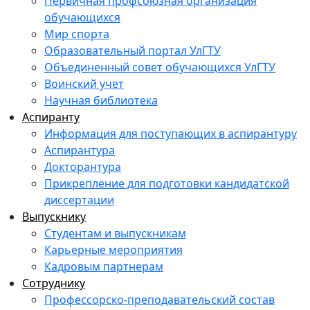
Первичная профсоюзная организация
обучающихся
Мир спорта
Образовательный портал УлГТУ
Объединенный совет обучающихся УлГТУ
Воинский учет
Научная библиотека
Аспиранту
Информация для поступающих в аспирантуру
Аспирантура
Докторантура
Прикрепление для подготовки кандидатской
диссертации
Выпускнику
Студентам и выпускникам
Карьерные мероприятия
Кадровым партнерам
Сотруднику
Профессорско-преподавательский состав