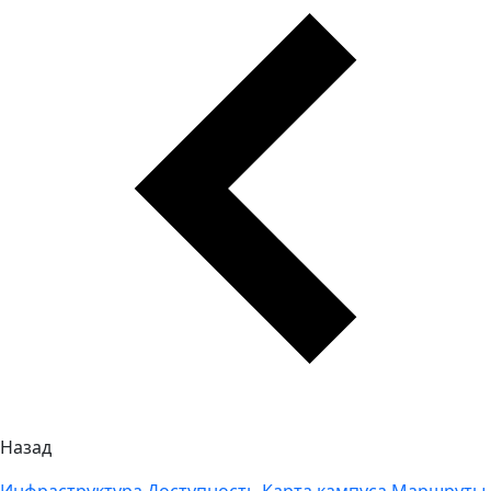
Назад
Инфраструктура
Доступность
Карта кампуса
Маршруты