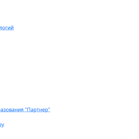
логий
азования "Партнер"
ру