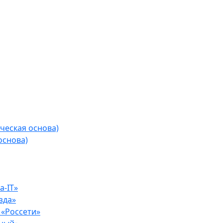
ческая основа)
основа)
-IT»
зда»
«Россети»