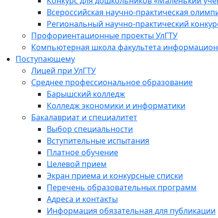
Конкурс для дошкольников «Маленький уч
Всероссийская научно-практическая олимп
Региональный научно-практический конкур
Профориентационные проекты УлГТУ
Компьютерная школа факультета информационн
Поступающему
Лицей при УлГТУ
Среднее профессиональное образование
Барышский колледж
Колледж экономики и информатики
Бакалавриат и специалитет
Выбор специальности
Вступительные испытания
Платное обучение
Целевой прием
Экран приема и конкурсные списки
Перечень образовательных программ
Адреса и контакты
Информация обязательная для публикации