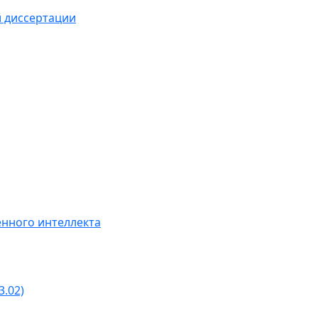
й диссертации
нного интеллекта
3.02)