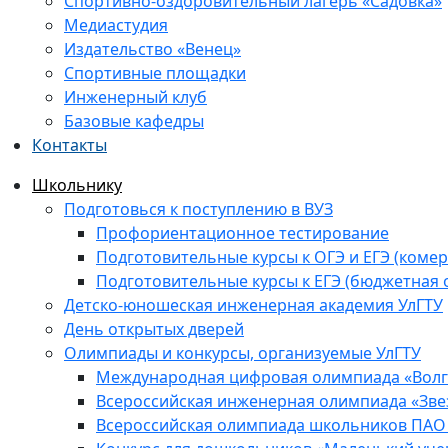
Спортивно-оздоровительный лагерь «Садовка»
Медиастудия
Издательство «Венец»
Спортивные площадки
Инженерный клуб
Базовые кафедры
Контакты
Школьнику
Подготовься к поступлению в ВУЗ
Профориентационное тестирование
Подготовительные курсы к ОГЭ и ЕГЭ (комер
Подготовительные курсы к ЕГЭ (бюджетная 
Детско-юношеская инженерная академия УлГТУ
День открытых дверей
Олимпиады и конкурсы, организуемые УлГТУ
Международная цифровая олимпиада «Волга
Всероссийская инженерная олимпиада «Зве
Всероссийская олимпиада школьников ПАО 