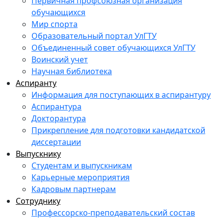
Первичная профсоюзная организация
обучающихся
Мир спорта
Образовательный портал УлГТУ
Объединенный совет обучающихся УлГТУ
Воинский учет
Научная библиотека
Аспиранту
Информация для поступающих в аспирантуру
Аспирантура
Докторантура
Прикрепление для подготовки кандидатской
диссертации
Выпускнику
Студентам и выпускникам
Карьерные мероприятия
Кадровым партнерам
Сотруднику
Профессорско-преподавательский состав