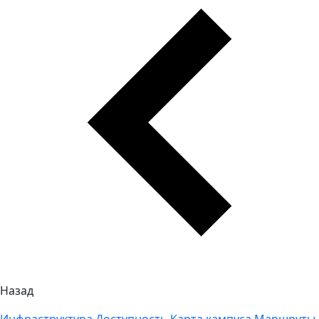
Назад
Инфраструктура
Доступность
Карта кампуса
Маршруты