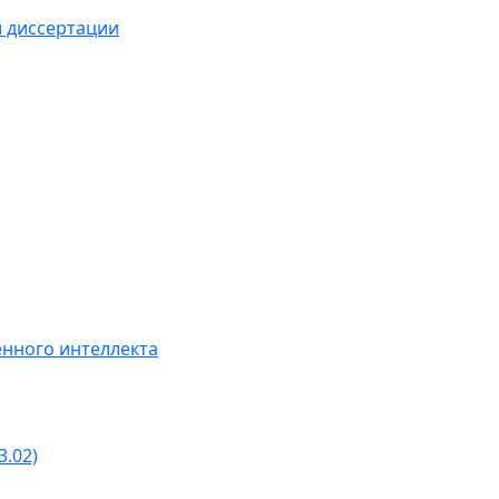
й диссертации
нного интеллекта
3.02)