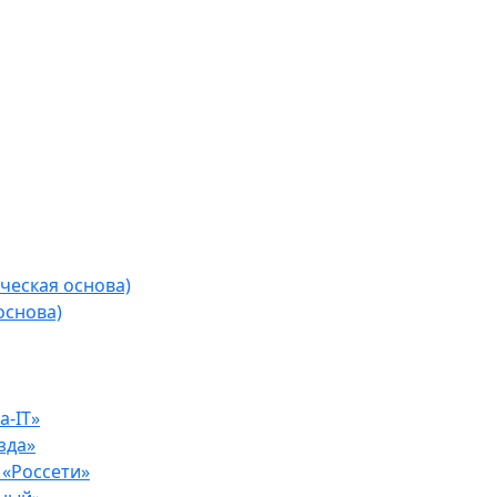
ческая основа)
основа)
-IT»
зда»
«Россети»