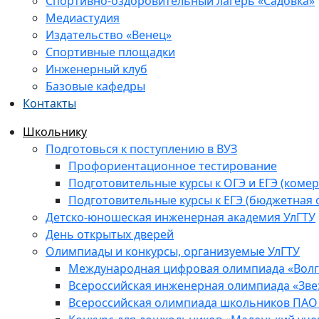
Спортивно-оздоровительный лагерь «Садовка»
Медиастудия
Издательство «Венец»
Спортивные площадки
Инженерный клуб
Базовые кафедры
Контакты
Школьнику
Подготовься к поступлению в ВУЗ
Профориентационное тестирование
Подготовительные курсы к ОГЭ и ЕГЭ (комер
Подготовительные курсы к ЕГЭ (бюджетная 
Детско-юношеская инженерная академия УлГТУ
День открытых дверей
Олимпиады и конкурсы, организуемые УлГТУ
Международная цифровая олимпиада «Волга
Всероссийская инженерная олимпиада «Зве
Всероссийская олимпиада школьников ПАО 