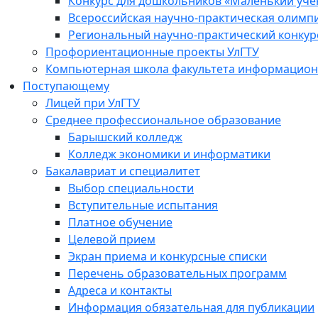
Конкурс для дошкольников «Маленький уч
Всероссийская научно-практическая олимп
Региональный научно-практический конкур
Профориентационные проекты УлГТУ
Компьютерная школа факультета информационн
Поступающему
Лицей при УлГТУ
Среднее профессиональное образование
Барышский колледж
Колледж экономики и информатики
Бакалавриат и специалитет
Выбор специальности
Вступительные испытания
Платное обучение
Целевой прием
Экран приема и конкурсные списки
Перечень образовательных программ
Адреса и контакты
Информация обязательная для публикации