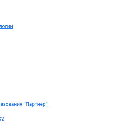
логий
азования "Партнер"
ру