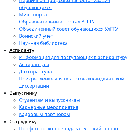
Первичная профсоюзная организация
обучающихся
Мир спорта
Образовательный портал УлГТУ
Объединенный совет обучающихся УлГТУ
Воинский учет
Научная библиотека
Аспиранту
Информация для поступающих в аспирантуру
Аспирантура
Докторантура
Прикрепление для подготовки кандидатской
диссертации
Выпускнику
Студентам и выпускникам
Карьерные мероприятия
Кадровым партнерам
Сотруднику
Профессорско-преподавательский состав