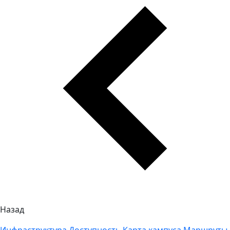
Назад
Инфраструктура
Доступность
Карта кампуса
Маршруты