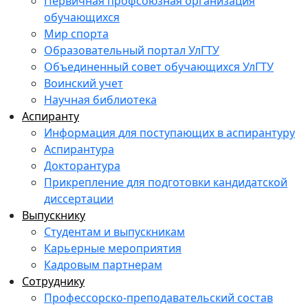
Первичная профсоюзная организация
обучающихся
Мир спорта
Образовательный портал УлГТУ
Объединенный совет обучающихся УлГТУ
Воинский учет
Научная библиотека
Аспиранту
Информация для поступающих в аспирантуру
Аспирантура
Докторантура
Прикрепление для подготовки кандидатской
диссертации
Выпускнику
Студентам и выпускникам
Карьерные мероприятия
Кадровым партнерам
Сотруднику
Профессорско-преподавательский состав