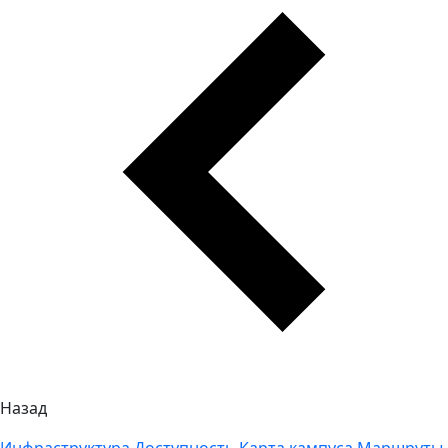
Назад
Инфраструктура
Доступность
Карта кампуса
Маршруты