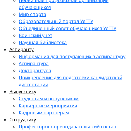
Первичная профсоюзная организация
обучающихся
Мир спорта
Образовательный портал УлГТУ
Объединенный совет обучающихся УлГТУ
Воинский учет
Научная библиотека
Аспиранту
Информация для поступающих в аспирантуру
Аспирантура
Докторантура
Прикрепление для подготовки кандидатской
диссертации
Выпускнику
Студентам и выпускникам
Карьерные мероприятия
Кадровым партнерам
Сотруднику
Профессорско-преподавательский состав