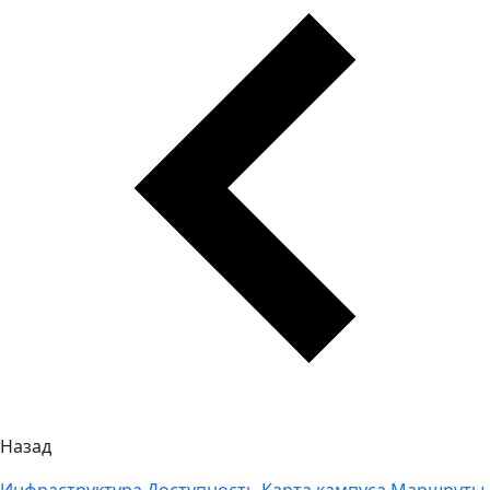
Назад
Инфраструктура
Доступность
Карта кампуса
Маршруты