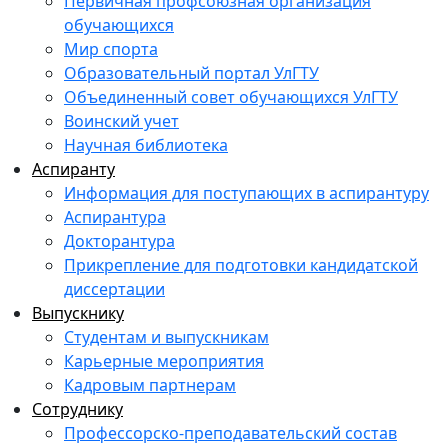
Первичная профсоюзная организация
обучающихся
Мир спорта
Образовательный портал УлГТУ
Объединенный совет обучающихся УлГТУ
Воинский учет
Научная библиотека
Аспиранту
Информация для поступающих в аспирантуру
Аспирантура
Докторантура
Прикрепление для подготовки кандидатской
диссертации
Выпускнику
Студентам и выпускникам
Карьерные мероприятия
Кадровым партнерам
Сотруднику
Профессорско-преподавательский состав