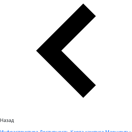
Назад
Инфраструктура
Доступность
Карта кампуса
Маршруты