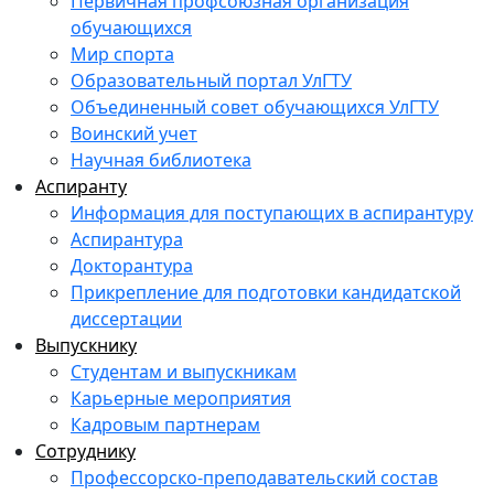
Первичная профсоюзная организация
обучающихся
Мир спорта
Образовательный портал УлГТУ
Объединенный совет обучающихся УлГТУ
Воинский учет
Научная библиотека
Аспиранту
Информация для поступающих в аспирантуру
Аспирантура
Докторантура
Прикрепление для подготовки кандидатской
диссертации
Выпускнику
Студентам и выпускникам
Карьерные мероприятия
Кадровым партнерам
Сотруднику
Профессорско-преподавательский состав