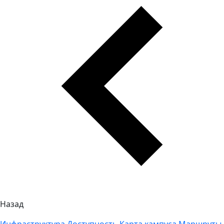
Назад
Инфраструктура
Доступность
Карта кампуса
Маршруты