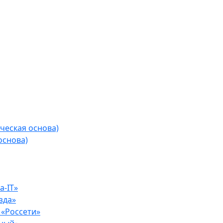
ческая основа)
основа)
-IT»
зда»
«Россети»