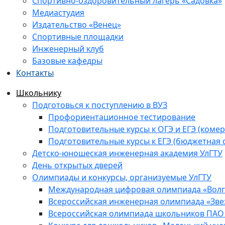
Спортивно-оздоровительный лагерь «Садовка»
Медиастудия
Издательство «Венец»
Спортивные площадки
Инженерный клуб
Базовые кафедры
Контакты
Школьнику
Подготовься к поступлению в ВУЗ
Профориентационное тестирование
Подготовительные курсы к ОГЭ и ЕГЭ (комер
Подготовительные курсы к ЕГЭ (бюджетная 
Детско-юношеская инженерная академия УлГТУ
День открытых дверей
Олимпиады и конкурсы, организуемые УлГТУ
Международная цифровая олимпиада «Волга
Всероссийская инженерная олимпиада «Зве
Всероссийская олимпиада школьников ПАО 