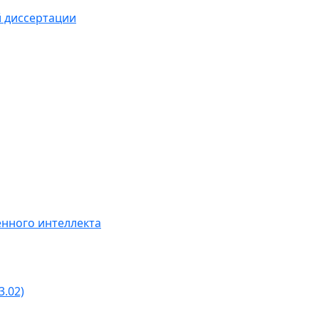
й диссертации
нного интеллекта
3.02)