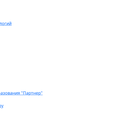
логий
азования "Партнер"
ру