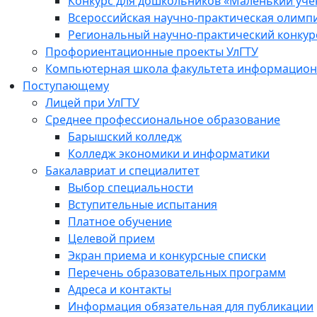
Конкурс для дошкольников «Маленький уч
Всероссийская научно-практическая олимп
Региональный научно-практический конкур
Профориентационные проекты УлГТУ
Компьютерная школа факультета информационн
Поступающему
Лицей при УлГТУ
Среднее профессиональное образование
Барышский колледж
Колледж экономики и информатики
Бакалавриат и специалитет
Выбор специальности
Вступительные испытания
Платное обучение
Целевой прием
Экран приема и конкурсные списки
Перечень образовательных программ
Адреса и контакты
Информация обязательная для публикации