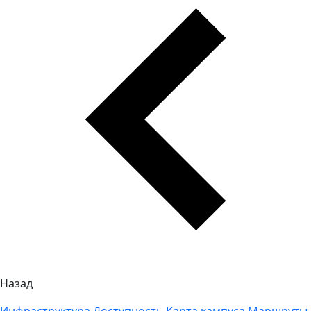
Назад
Инфраструктура
Доступность
Карта кампуса
Маршруты