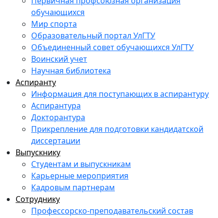
Первичная профсоюзная организация
обучающихся
Мир спорта
Образовательный портал УлГТУ
Объединенный совет обучающихся УлГТУ
Воинский учет
Научная библиотека
Аспиранту
Информация для поступающих в аспирантуру
Аспирантура
Докторантура
Прикрепление для подготовки кандидатской
диссертации
Выпускнику
Студентам и выпускникам
Карьерные мероприятия
Кадровым партнерам
Сотруднику
Профессорско-преподавательский состав