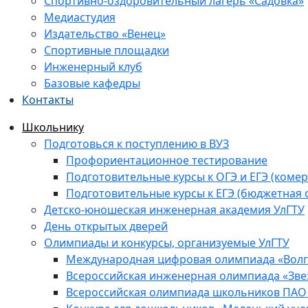
Спортивно-оздоровительный лагерь «Садовка»
Медиастудия
Издательство «Венец»
Спортивные площадки
Инженерный клуб
Базовые кафедры
Контакты
Школьнику
Подготовься к поступлению в ВУЗ
Профориентационное тестирование
Подготовительные курсы к ОГЭ и ЕГЭ (комер
Подготовительные курсы к ЕГЭ (бюджетная 
Детско-юношеская инженерная академия УлГТУ
День открытых дверей
Олимпиады и конкурсы, организуемые УлГТУ
Международная цифровая олимпиада «Волга
Всероссийская инженерная олимпиада «Зве
Всероссийская олимпиада школьников ПАО 