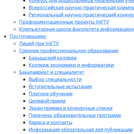
Конкурс для дошкольников «Маленький уч
Всероссийская научно-практическая олимп
Региональный научно-практический конкур
Профориентационные проекты УлГТУ
Компьютерная школа факультета информационн
Поступающему
Лицей при УлГТУ
Среднее профессиональное образование
Барышский колледж
Колледж экономики и информатики
Бакалавриат и специалитет
Выбор специальности
Вступительные испытания
Платное обучение
Целевой прием
Экран приема и конкурсные списки
Перечень образовательных программ
Адреса и контакты
Информация обязательная для публикации