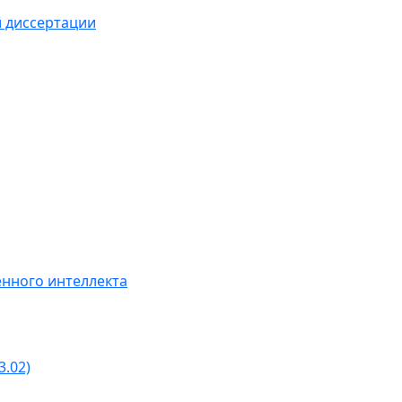
й диссертации
нного интеллекта
3.02)