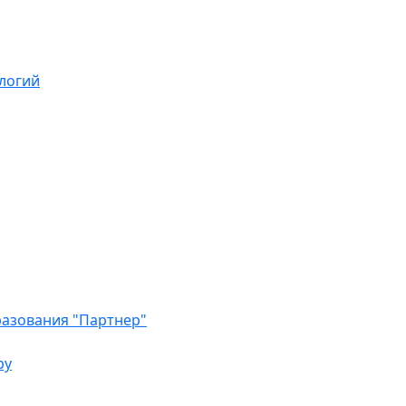
логий
азования "Партнер"
ру