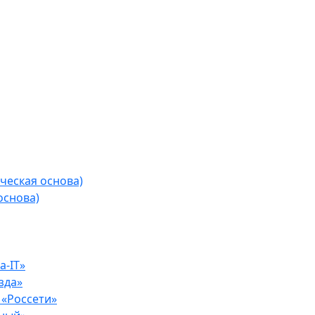
ческая основа)
основа)
-IT»
зда»
«Россети»