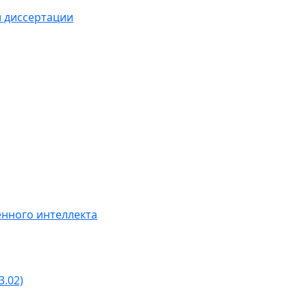
й диссертации
нного интеллекта
3.02)