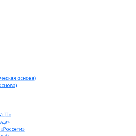
ческая основа)
основа)
-IT»
зда»
«Россети»