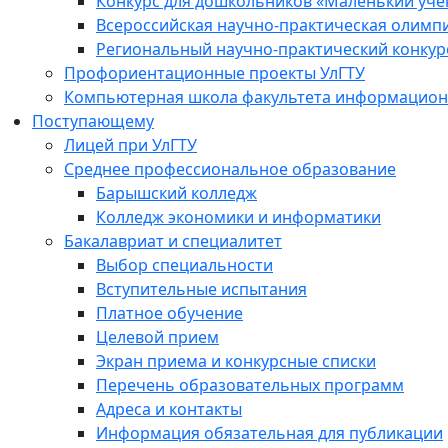
Конкурс для дошкольников «Маленький уч
Всероссийская научно-практическая олимп
Региональный научно-практический конкур
Профориентационные проекты УлГТУ
Компьютерная школа факультета информационн
Поступающему
Лицей при УлГТУ
Среднее профессиональное образование
Барышский колледж
Колледж экономики и информатики
Бакалавриат и специалитет
Выбор специальности
Вступительные испытания
Платное обучение
Целевой прием
Экран приема и конкурсные списки
Перечень образовательных программ
Адреса и контакты
Информация обязательная для публикации