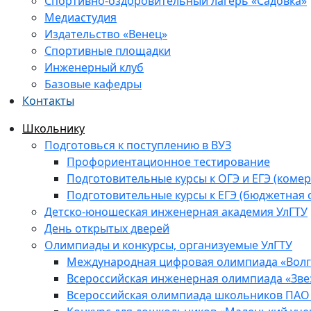
Спортивно-оздоровительный лагерь «Садовка»
Медиастудия
Издательство «Венец»
Спортивные площадки
Инженерный клуб
Базовые кафедры
Контакты
Школьнику
Подготовься к поступлению в ВУЗ
Профориентационное тестирование
Подготовительные курсы к ОГЭ и ЕГЭ (комер
Подготовительные курсы к ЕГЭ (бюджетная 
Детско-юношеская инженерная академия УлГТУ
День открытых дверей
Олимпиады и конкурсы, организуемые УлГТУ
Международная цифровая олимпиада «Волга
Всероссийская инженерная олимпиада «Зве
Всероссийская олимпиада школьников ПАО 