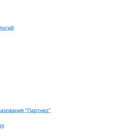
логий
азования "Партнер"
ру