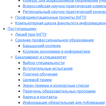
Конкурс для дошкольников «Маленький уч
Всероссийская научно-практическая олимп
Региональный научно-практический конкур
Профориентационные проекты УлГТУ
Компьютерная школа факультета информационн
Поступающему
Лицей при УлГТУ
Среднее профессиональное образование
Барышский колледж
Колледж экономики и информатики
Бакалавриат и специалитет
Выбор специальности
Вступительные испытания
Платное обучение
Целевой прием
Экран приема и конкурсные списки
Перечень образовательных программ
Адреса и контакты
Информация обязательная для публикации