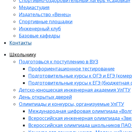
Спортивно-оздоровительный лагерь «Садовка»
Медиастудия
Издательство «Венец»
Спортивные площадки
Инженерный клуб
Базовые кафедры
Контакты
Школьнику
Подготовься к поступлению в ВУЗ
Профориентационное тестирование
Подготовительные курсы к ОГЭ и ЕГЭ (комер
Подготовительные курсы к ЕГЭ (бюджетная 
Детско-юношеская инженерная академия УлГТУ
День открытых дверей
Олимпиады и конкурсы, организуемые УлГТУ
Международная цифровая олимпиада «Волга
Всероссийская инженерная олимпиада «Зве
Всероссийская олимпиада школьников ПАО 