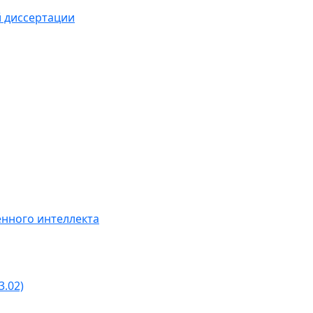
й диссертации
нного интеллекта
3.02)