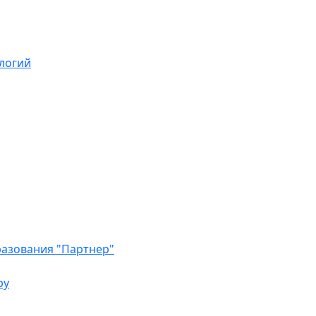
логий
азования "Партнер"
ру