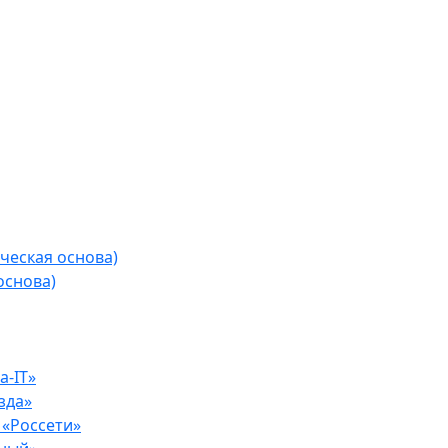
ческая основа)
основа)
-IT»
зда»
«Россети»