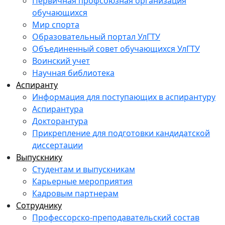
Первичная профсоюзная организация
обучающихся
Мир спорта
Образовательный портал УлГТУ
Объединенный совет обучающихся УлГТУ
Воинский учет
Научная библиотека
Аспиранту
Информация для поступающих в аспирантуру
Аспирантура
Докторантура
Прикрепление для подготовки кандидатской
диссертации
Выпускнику
Студентам и выпускникам
Карьерные мероприятия
Кадровым партнерам
Сотруднику
Профессорско-преподавательский состав