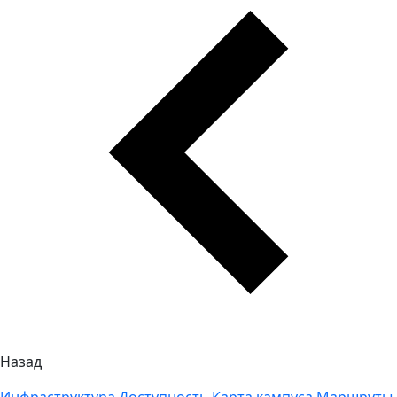
Назад
Инфраструктура
Доступность
Карта кампуса
Маршруты