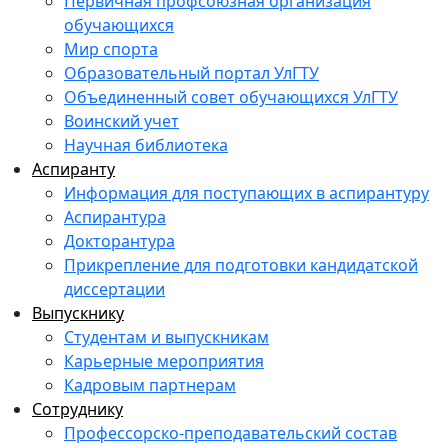
Первичная профсоюзная организация
обучающихся
Мир спорта
Образовательный портал УлГТУ
Объединенный совет обучающихся УлГТУ
Воинский учет
Научная библиотека
Аспиранту
Информация для поступающих в аспирантуру
Аспирантура
Докторантура
Прикрепление для подготовки кандидатской
диссертации
Выпускнику
Студентам и выпускникам
Карьерные мероприятия
Кадровым партнерам
Сотруднику
Профессорско-преподавательский состав