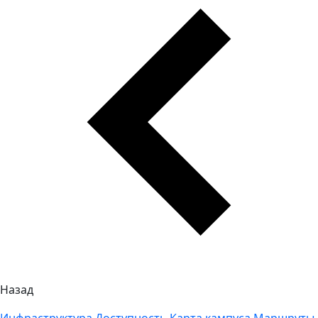
Назад
Инфраструктура
Доступность
Карта кампуса
Маршруты