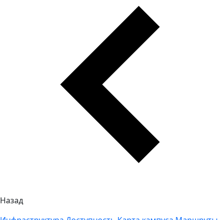
Назад
Инфраструктура
Доступность
Карта кампуса
Маршруты