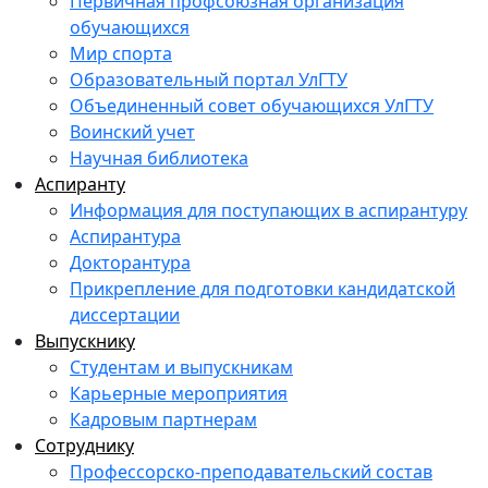
Первичная профсоюзная организация
обучающихся
Мир спорта
Образовательный портал УлГТУ
Объединенный совет обучающихся УлГТУ
Воинский учет
Научная библиотека
Аспиранту
Информация для поступающих в аспирантуру
Аспирантура
Докторантура
Прикрепление для подготовки кандидатской
диссертации
Выпускнику
Студентам и выпускникам
Карьерные мероприятия
Кадровым партнерам
Сотруднику
Профессорско-преподавательский состав