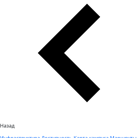
Назад
Инфраструктура
Доступность
Карта кампуса
Маршруты