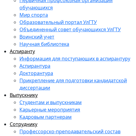
Первичная профсоюзная организация
обучающихся
Мир спорта
Образовательный портал УлГТУ
Объединенный совет обучающихся УлГТУ
Воинский учет
Научная библиотека
Аспиранту
Информация для поступающих в аспирантуру
Аспирантура
Докторантура
Прикрепление для подготовки кандидатской
диссертации
Выпускнику
Студентам и выпускникам
Карьерные мероприятия
Кадровым партнерам
Сотруднику
Профессорско-преподавательский состав