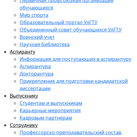
Первичная профсоюзная организация
обучающихся
Мир спорта
Образовательный портал УлГТУ
Объединенный совет обучающихся УлГТУ
Воинский учет
Научная библиотека
Аспиранту
Информация для поступающих в аспирантуру
Аспирантура
Докторантура
Прикрепление для подготовки кандидатской
диссертации
Выпускнику
Студентам и выпускникам
Карьерные мероприятия
Кадровым партнерам
Сотруднику
Профессорско-преподавательский состав