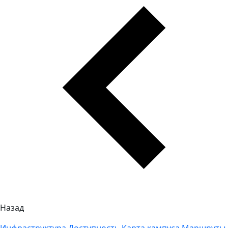
Назад
Инфраструктура
Доступность
Карта кампуса
Маршруты