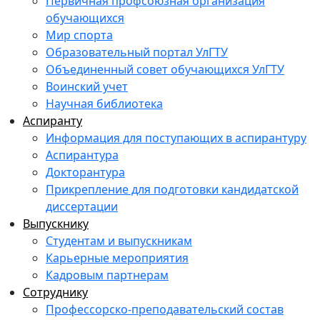
Первичная профсоюзная организация
обучающихся
Мир спорта
Образовательный портал УлГТУ
Объединенный совет обучающихся УлГТУ
Воинский учет
Научная библиотека
Аспиранту
Информация для поступающих в аспирантуру
Аспирантура
Докторантура
Прикрепление для подготовки кандидатской
диссертации
Выпускнику
Студентам и выпускникам
Карьерные мероприятия
Кадровым партнерам
Сотруднику
Профессорско-преподавательский состав