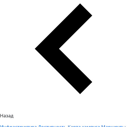
Назад
Инфраструктура
Доступность
Карта кампуса
Маршруты