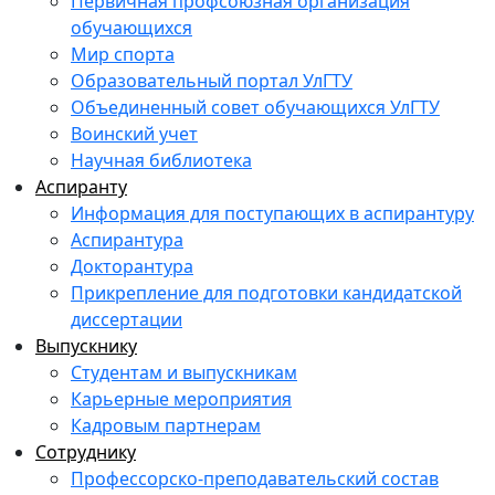
Первичная профсоюзная организация
обучающихся
Мир спорта
Образовательный портал УлГТУ
Объединенный совет обучающихся УлГТУ
Воинский учет
Научная библиотека
Аспиранту
Информация для поступающих в аспирантуру
Аспирантура
Докторантура
Прикрепление для подготовки кандидатской
диссертации
Выпускнику
Студентам и выпускникам
Карьерные мероприятия
Кадровым партнерам
Сотруднику
Профессорско-преподавательский состав