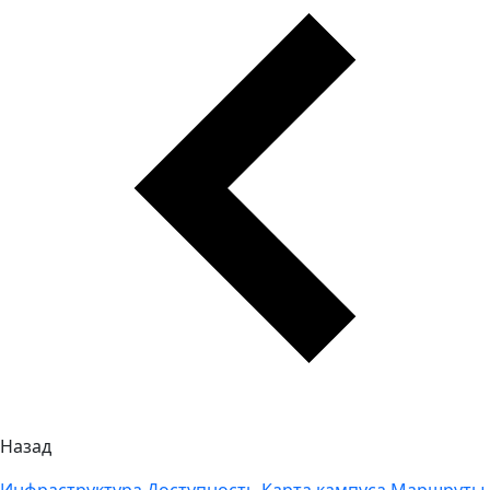
Назад
Инфраструктура
Доступность
Карта кампуса
Маршруты