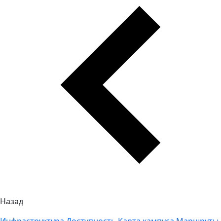
Назад
Инфраструктура
Доступность
Карта кампуса
Маршруты