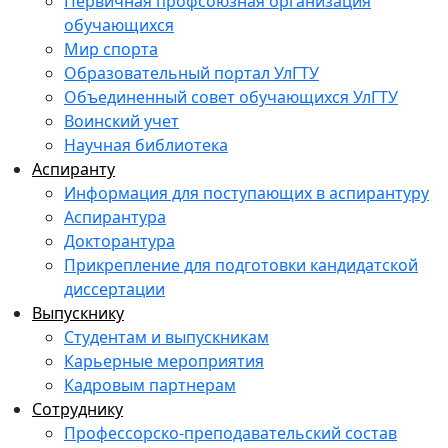
Первичная профсоюзная организация
обучающихся
Мир спорта
Образовательный портал УлГТУ
Объединенный совет обучающихся УлГТУ
Воинский учет
Научная библиотека
Аспиранту
Информация для поступающих в аспирантуру
Аспирантура
Докторантура
Прикрепление для подготовки кандидатской
диссертации
Выпускнику
Студентам и выпускникам
Карьерные мероприятия
Кадровым партнерам
Сотруднику
Профессорско-преподавательский состав