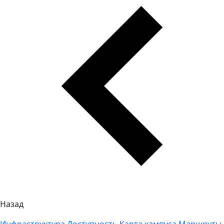
Назад
Инфраструктура
Доступность
Карта кампуса
Маршруты