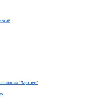
логий
азования "Партнер"
ру