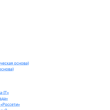
ческая основа)
основа)
-IT»
зда»
«Россети»