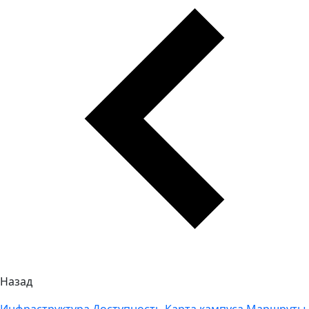
Назад
Инфраструктура
Доступность
Карта кампуса
Маршруты