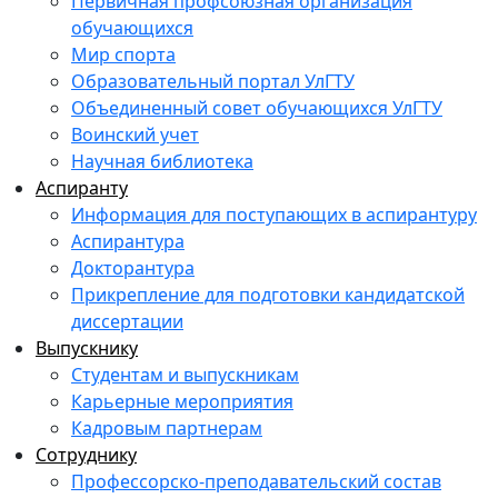
Первичная профсоюзная организация
обучающихся
Мир спорта
Образовательный портал УлГТУ
Объединенный совет обучающихся УлГТУ
Воинский учет
Научная библиотека
Аспиранту
Информация для поступающих в аспирантуру
Аспирантура
Докторантура
Прикрепление для подготовки кандидатской
диссертации
Выпускнику
Студентам и выпускникам
Карьерные мероприятия
Кадровым партнерам
Сотруднику
Профессорско-преподавательский состав