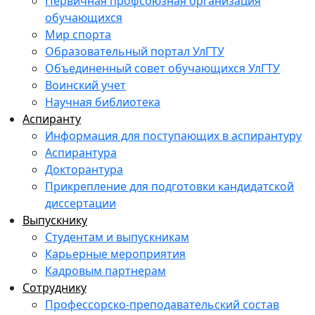
Первичная профсоюзная организация
обучающихся
Мир спорта
Образовательный портал УлГТУ
Объединенный совет обучающихся УлГТУ
Воинский учет
Научная библиотека
Аспиранту
Информация для поступающих в аспирантуру
Аспирантура
Докторантура
Прикрепление для подготовки кандидатской
диссертации
Выпускнику
Студентам и выпускникам
Карьерные мероприятия
Кадровым партнерам
Сотруднику
Профессорско-преподавательский состав