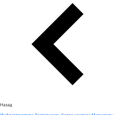
Назад
Инфраструктура
Доступность
Карта кампуса
Маршруты