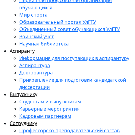
Первичная профсоюзная организация
обучающихся
Мир спорта
Образовательный портал УлГТУ
Объединенный совет обучающихся УлГТУ
Воинский учет
Научная библиотека
Аспиранту
Информация для поступающих в аспирантуру
Аспирантура
Докторантура
Прикрепление для подготовки кандидатской
диссертации
Выпускнику
Студентам и выпускникам
Карьерные мероприятия
Кадровым партнерам
Сотруднику
Профессорско-преподавательский состав