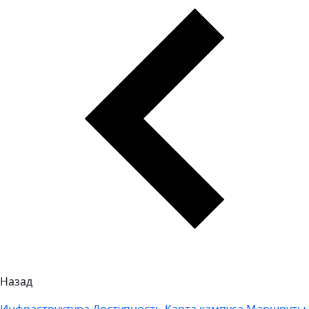
Назад
Инфраструктура
Доступность
Карта кампуса
Маршруты