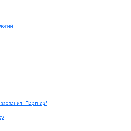
логий
азования "Партнер"
ру