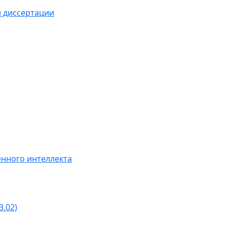
й диссертации
нного интеллекта
3.02)