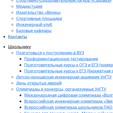
Спортивно-оздоровительный лагерь «Садовка»
Медиастудия
Издательство «Венец»
Спортивные площадки
Инженерный клуб
Базовые кафедры
Контакты
Школьнику
Подготовься к поступлению в ВУЗ
Профориентационное тестирование
Подготовительные курсы к ОГЭ и ЕГЭ (комер
Подготовительные курсы к ЕГЭ (бюджетная 
Детско-юношеская инженерная академия УлГТУ
День открытых дверей
Олимпиады и конкурсы, организуемые УлГТУ
Международная цифровая олимпиада «Волга
Всероссийская инженерная олимпиада «Зве
Всероссийская олимпиада школьников ПАО 