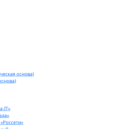
ческая основа)
основа)
-IT»
зда»
«Россети»