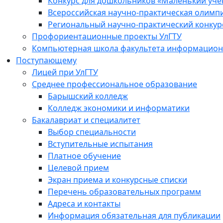
Конкурс для дошкольников «Маленький уч
Всероссийская научно-практическая олимп
Региональный научно-практический конкур
Профориентационные проекты УлГТУ
Компьютерная школа факультета информационн
Поступающему
Лицей при УлГТУ
Среднее профессиональное образование
Барышский колледж
Колледж экономики и информатики
Бакалавриат и специалитет
Выбор специальности
Вступительные испытания
Платное обучение
Целевой прием
Экран приема и конкурсные списки
Перечень образовательных программ
Адреса и контакты
Информация обязательная для публикации