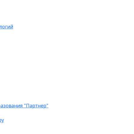
логий
азования "Партнер"
ру