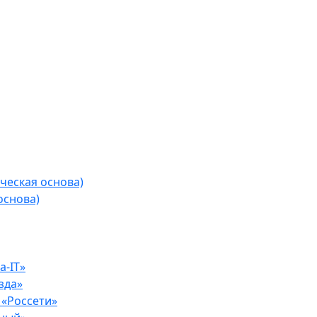
ческая основа)
основа)
-IT»
зда»
«Россети»