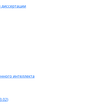
й диссертации
нного интеллекта
3.02)