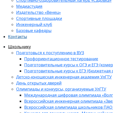
Спортивно-оздоровительный лагерь «Садовка»
Медиастудия
Издательство «Венец»
Спортивные площадки
Инженерный клуб
Базовые кафедры
Контакты
Школьнику
Подготовься к поступлению в ВУЗ
Профориентационное тестирование
Подготовительные курсы к ОГЭ и ЕГЭ (комер
Подготовительные курсы к ЕГЭ (бюджетная 
Детско-юношеская инженерная академия УлГТУ
День открытых дверей
Олимпиады и конкурсы, организуемые УлГТУ
Международная цифровая олимпиада «Волга
Всероссийская инженерная олимпиада «Зве
Всероссийская олимпиада школьников ПАО 