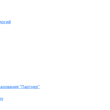
логий
азования "Партнер"
ру