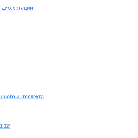
й диссертации
нного интеллекта
3.02)