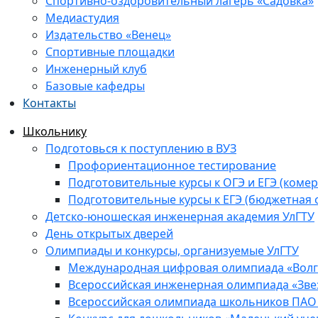
Спортивно-оздоровительный лагерь «Садовка»
Медиастудия
Издательство «Венец»
Спортивные площадки
Инженерный клуб
Базовые кафедры
Контакты
Школьнику
Подготовься к поступлению в ВУЗ
Профориентационное тестирование
Подготовительные курсы к ОГЭ и ЕГЭ (комер
Подготовительные курсы к ЕГЭ (бюджетная 
Детско-юношеская инженерная академия УлГТУ
День открытых дверей
Олимпиады и конкурсы, организуемые УлГТУ
Международная цифровая олимпиада «Волга
Всероссийская инженерная олимпиада «Зве
Всероссийская олимпиада школьников ПАО 