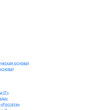
ческая основа)
основа)
-IT»
зда»
«Россети»