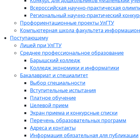
Конкурс для дошкольников «Маленький уч
Всероссийская научно-практическая олимп
Региональный научно-практический конкур
Профориентационные проекты УлГТУ
Компьютерная школа факультета информационн
Поступающему
Лицей при УлГТУ
Среднее профессиональное образование
Барышский колледж
Колледж экономики и информатики
Бакалавриат и специалитет
Выбор специальности
Вступительные испытания
Платное обучение
Целевой прием
Экран приема и конкурсные списки
Перечень образовательных программ
Адреса и контакты
Информация обязательная для публикации