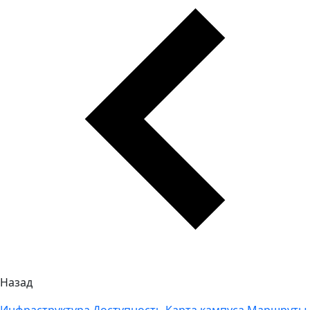
Назад
Инфраструктура
Доступность
Карта кампуса
Маршруты