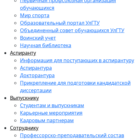
Первичная профсоюзная организация
обучающихся
Мир спорта
Образовательный портал УлГТУ
Объединенный совет обучающихся УлГТУ
Воинский учет
Научная библиотека
Аспиранту
Информация для поступающих в аспирантуру
Аспирантура
Докторантура
Прикрепление для подготовки кандидатской
диссертации
Выпускнику
Студентам и выпускникам
Карьерные мероприятия
Кадровым партнерам
Сотруднику
Профессорско-преподавательский состав