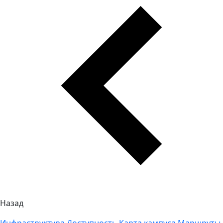
Назад
Инфраструктура
Доступность
Карта кампуса
Маршруты