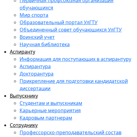
Первичная профсоюзная организация
обучающихся
Мир спорта
Образовательный портал УлГТУ
Объединенный совет обучающихся УлГТУ
Воинский учет
Научная библиотека
Аспиранту
Информация для поступающих в аспирантуру
Аспирантура
Докторантура
Прикрепление для подготовки кандидатской
диссертации
Выпускнику
Студентам и выпускникам
Карьерные мероприятия
Кадровым партнерам
Сотруднику
Профессорско-преподавательский состав