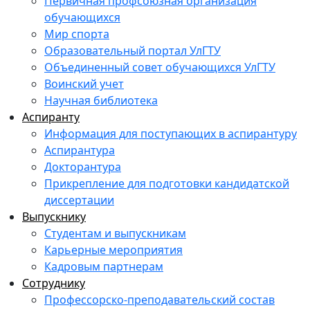
Первичная профсоюзная организация
обучающихся
Мир спорта
Образовательный портал УлГТУ
Объединенный совет обучающихся УлГТУ
Воинский учет
Научная библиотека
Аспиранту
Информация для поступающих в аспирантуру
Аспирантура
Докторантура
Прикрепление для подготовки кандидатской
диссертации
Выпускнику
Студентам и выпускникам
Карьерные мероприятия
Кадровым партнерам
Сотруднику
Профессорско-преподавательский состав