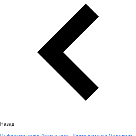
Назад
Инфраструктура
Доступность
Карта кампуса
Маршруты