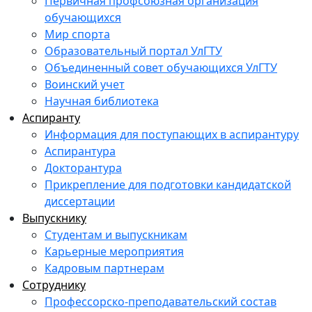
Первичная профсоюзная организация
обучающихся
Мир спорта
Образовательный портал УлГТУ
Объединенный совет обучающихся УлГТУ
Воинский учет
Научная библиотека
Аспиранту
Информация для поступающих в аспирантуру
Аспирантура
Докторантура
Прикрепление для подготовки кандидатской
диссертации
Выпускнику
Студентам и выпускникам
Карьерные мероприятия
Кадровым партнерам
Сотруднику
Профессорско-преподавательский состав