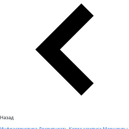
Назад
Инфраструктура
Доступность
Карта кампуса
Маршруты