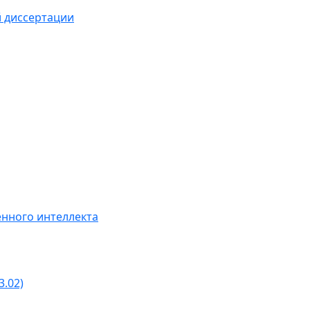
й диссертации
нного интеллекта
3.02)