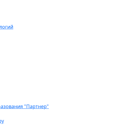
логий
азования "Партнер"
ру