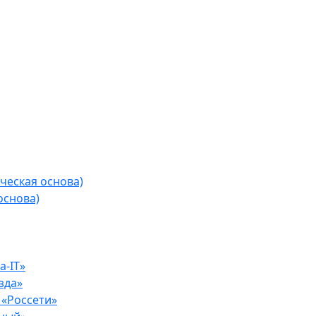
ческая основа)
основа)
-IT»
зда»
«Россети»