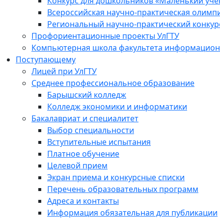
Конкурс для дошкольников «Маленький уч
Всероссийская научно-практическая олимп
Региональный научно-практический конкур
Профориентационные проекты УлГТУ
Компьютерная школа факультета информационн
Поступающему
Лицей при УлГТУ
Среднее профессиональное образование
Барышский колледж
Колледж экономики и информатики
Бакалавриат и специалитет
Выбор специальности
Вступительные испытания
Платное обучение
Целевой прием
Экран приема и конкурсные списки
Перечень образовательных программ
Адреса и контакты
Информация обязательная для публикации