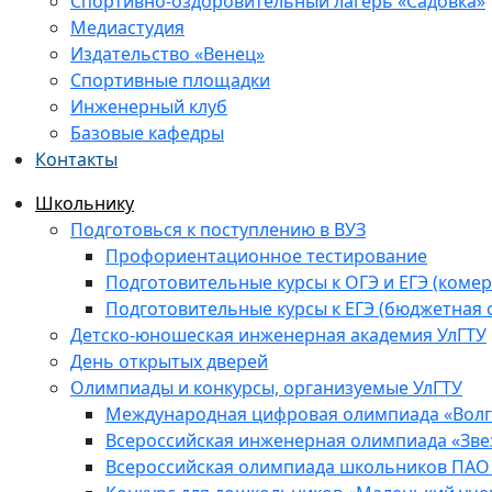
Спортивно-оздоровительный лагерь «Садовка»
Медиастудия
Издательство «Венец»
Спортивные площадки
Инженерный клуб
Базовые кафедры
Контакты
Школьнику
Подготовься к поступлению в ВУЗ
Профориентационное тестирование
Подготовительные курсы к ОГЭ и ЕГЭ (комер
Подготовительные курсы к ЕГЭ (бюджетная 
Детско-юношеская инженерная академия УлГТУ
День открытых дверей
Олимпиады и конкурсы, организуемые УлГТУ
Международная цифровая олимпиада «Волга
Всероссийская инженерная олимпиада «Зве
Всероссийская олимпиада школьников ПАО 