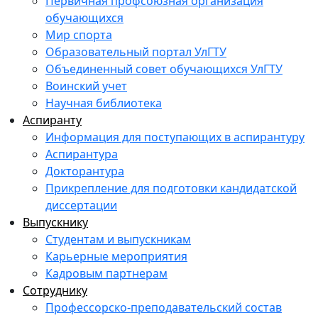
Первичная профсоюзная организация
обучающихся
Мир спорта
Образовательный портал УлГТУ
Объединенный совет обучающихся УлГТУ
Воинский учет
Научная библиотека
Аспиранту
Информация для поступающих в аспирантуру
Аспирантура
Докторантура
Прикрепление для подготовки кандидатской
диссертации
Выпускнику
Студентам и выпускникам
Карьерные мероприятия
Кадровым партнерам
Сотруднику
Профессорско-преподавательский состав