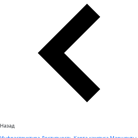
Назад
Инфраструктура
Доступность
Карта кампуса
Маршруты