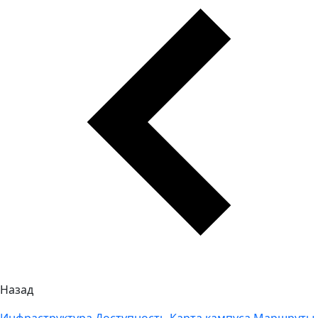
Назад
Инфраструктура
Доступность
Карта кампуса
Маршруты