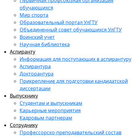
Первичная профсоюзная организация
обучающихся
Мир спорта
Образовательный портал УлГТУ
Объединенный совет обучающихся УлГТУ
Воинский учет
Научная библиотека
Аспиранту
Информация для поступающих в аспирантуру
Аспирантура
Докторантура
Прикрепление для подготовки кандидатской
диссертации
Выпускнику
Студентам и выпускникам
Карьерные мероприятия
Кадровым партнерам
Сотруднику
Профессорско-преподавательский состав