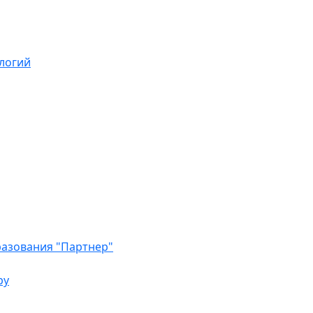
логий
азования "Партнер"
ру