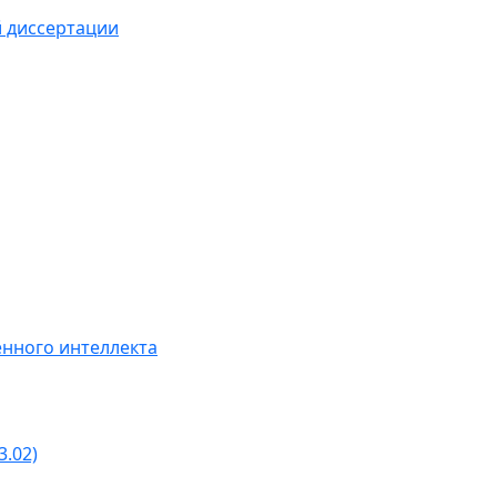
й диссертации
нного интеллекта
3.02)