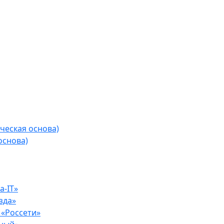
ческая основа)
основа)
-IT»
зда»
«Россети»