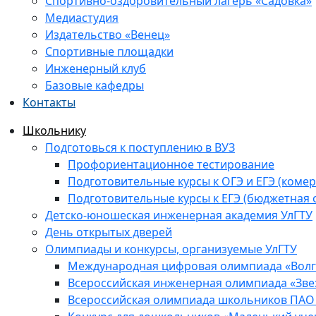
Спортивно-оздоровительный лагерь «Садовка»
Медиастудия
Издательство «Венец»
Спортивные площадки
Инженерный клуб
Базовые кафедры
Контакты
Школьнику
Подготовься к поступлению в ВУЗ
Профориентационное тестирование
Подготовительные курсы к ОГЭ и ЕГЭ (комер
Подготовительные курсы к ЕГЭ (бюджетная 
Детско-юношеская инженерная академия УлГТУ
День открытых дверей
Олимпиады и конкурсы, организуемые УлГТУ
Международная цифровая олимпиада «Волга
Всероссийская инженерная олимпиада «Зве
Всероссийская олимпиада школьников ПАО 