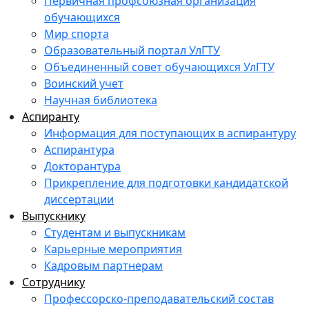
Первичная профсоюзная организация
обучающихся
Мир спорта
Образовательный портал УлГТУ
Объединенный совет обучающихся УлГТУ
Воинский учет
Научная библиотека
Аспиранту
Информация для поступающих в аспирантуру
Аспирантура
Докторантура
Прикрепление для подготовки кандидатской
диссертации
Выпускнику
Студентам и выпускникам
Карьерные мероприятия
Кадровым партнерам
Сотруднику
Профессорско-преподавательский состав