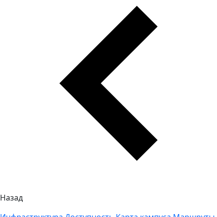
Назад
Инфраструктура
Доступность
Карта кампуса
Маршруты