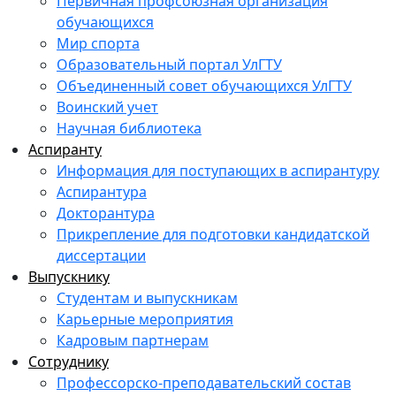
Первичная профсоюзная организация
обучающихся
Мир спорта
Образовательный портал УлГТУ
Объединенный совет обучающихся УлГТУ
Воинский учет
Научная библиотека
Аспиранту
Информация для поступающих в аспирантуру
Аспирантура
Докторантура
Прикрепление для подготовки кандидатской
диссертации
Выпускнику
Студентам и выпускникам
Карьерные мероприятия
Кадровым партнерам
Сотруднику
Профессорско-преподавательский состав