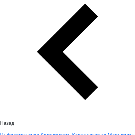
Назад
Инфраструктура
Доступность
Карта кампуса
Маршруты