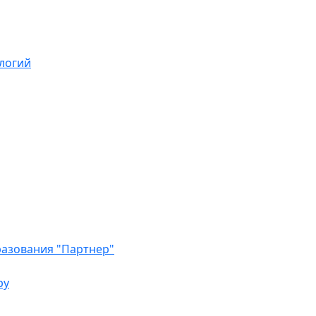
логий
азования "Партнер"
ру