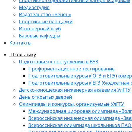
Спортивно-оздоровительный лагерь «Садовка»
Медиастудия
Издательство «Венец»
Спортивные площадки
Инженерный клуб
Базовые кафедры
Контакты
Школьнику
Подготовься к поступлению в ВУЗ
Профориентационное тестирование
Подготовительные курсы к ОГЭ и ЕГЭ (комер
Подготовительные курсы к ЕГЭ (бюджетная 
Детско-юношеская инженерная академия УлГТУ
День открытых дверей
Олимпиады и конкурсы, организуемые УлГТУ
Международная цифровая олимпиада «Волга
Всероссийская инженерная олимпиада «Зве
Всероссийская олимпиада школьников ПАО 