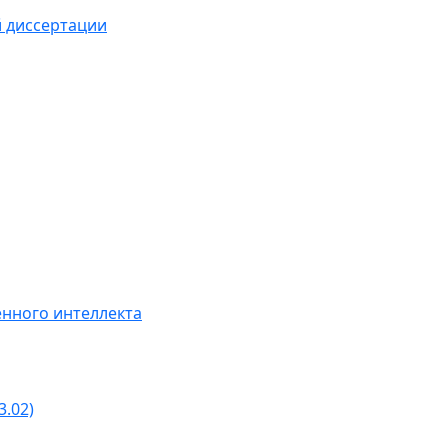
й диссертации
нного интеллекта
3.02)