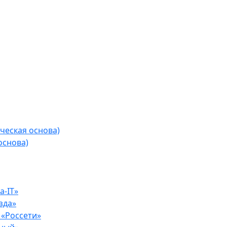
ческая основа)
основа)
-IT»
зда»
«Россети»