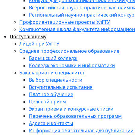
Конкурс для дошкольников «Маленький уч
Всероссийская научно-практическая олимп
Региональный научно-практический конкур
Профориентационные проекты УлГТУ
Компьютерная школа факультета информационн
Поступающему
Лицей при УлГТУ
Среднее профессиональное образование
Барышский колледж
Колледж экономики и информатики
Бакалавриат и специалитет
Выбор специальности
Вступительные испытания
Платное обучение
Целевой прием
Экран приема и конкурсные списки
Перечень образовательных программ
Адреса и контакты
Информация обязательная для публикации