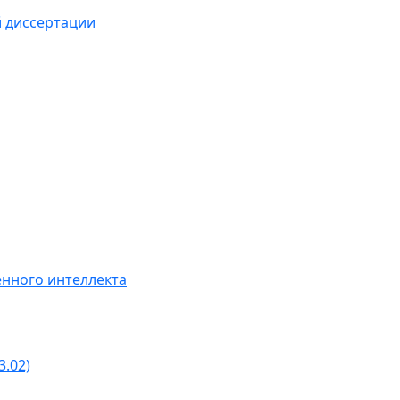
й диссертации
нного интеллекта
3.02)