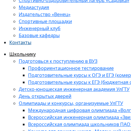
Спортивно-оздоровительный лагерь «Садовка»
Медиастудия
Издательство «Венец»
Спортивные площадки
Инженерный клуб
Базовые кафедры
Контакты
Школьнику
Подготовься к поступлению в ВУЗ
Профориентационное тестирование
Подготовительные курсы к ОГЭ и ЕГЭ (комер
Подготовительные курсы к ЕГЭ (бюджетная 
Детско-юношеская инженерная академия УлГТУ
День открытых дверей
Олимпиады и конкурсы, организуемые УлГТУ
Международная цифровая олимпиада «Волга
Всероссийская инженерная олимпиада «Зве
Всероссийская олимпиада школьников ПАО 