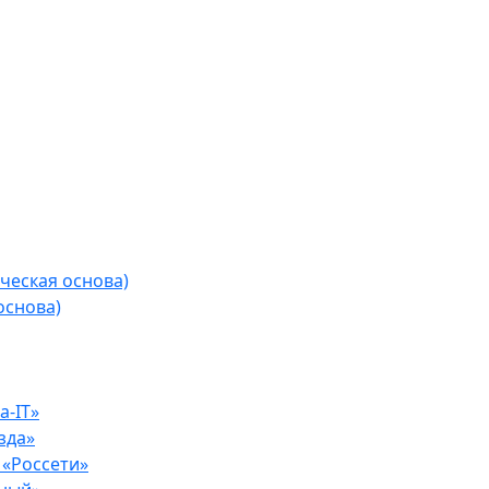
ческая основа)
основа)
-IT»
зда»
«Россети»