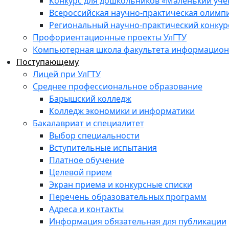
Конкурс для дошкольников «Маленький уч
Всероссийская научно-практическая олимп
Региональный научно-практический конкур
Профориентационные проекты УлГТУ
Компьютерная школа факультета информационн
Поступающему
Лицей при УлГТУ
Среднее профессиональное образование
Барышский колледж
Колледж экономики и информатики
Бакалавриат и специалитет
Выбор специальности
Вступительные испытания
Платное обучение
Целевой прием
Экран приема и конкурсные списки
Перечень образовательных программ
Адреса и контакты
Информация обязательная для публикации