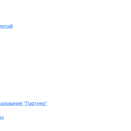
логий
азования "Партнер"
ру