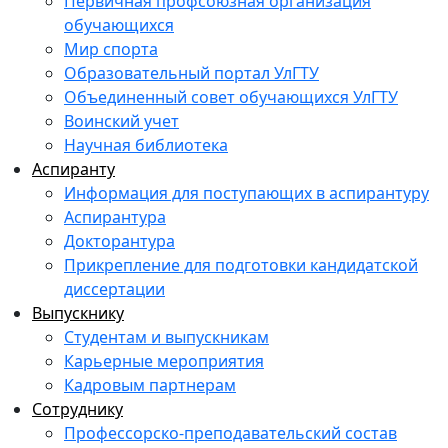
Первичная профсоюзная организация
обучающихся
Мир спорта
Образовательный портал УлГТУ
Объединенный совет обучающихся УлГТУ
Воинский учет
Научная библиотека
Аспиранту
Информация для поступающих в аспирантуру
Аспирантура
Докторантура
Прикрепление для подготовки кандидатской
диссертации
Выпускнику
Студентам и выпускникам
Карьерные мероприятия
Кадровым партнерам
Сотруднику
Профессорско-преподавательский состав