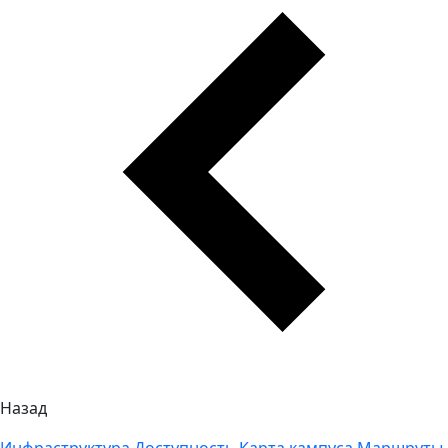
Назад
Инфраструктура
Доступность
Карта кампуса
Маршруты