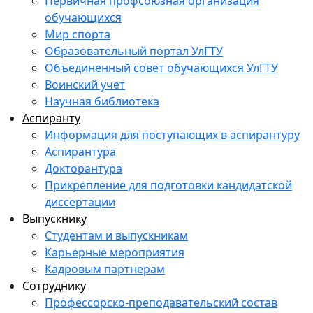
Первичная профсоюзная организация
обучающихся
Мир спорта
Образовательный портал УлГТУ
Объединенный совет обучающихся УлГТУ
Воинский учет
Научная библиотека
Аспиранту
Информация для поступающих в аспирантуру
Аспирантура
Докторантура
Прикрепление для подготовки кандидатской
диссертации
Выпускнику
Студентам и выпускникам
Карьерные мероприятия
Кадровым партнерам
Сотруднику
Профессорско-преподавательский состав