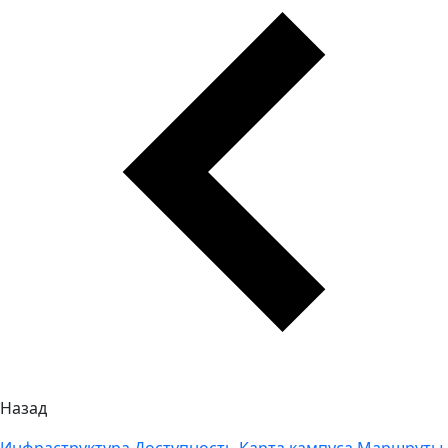
Назад
Инфраструктура
Доступность
Карта кампуса
Маршруты