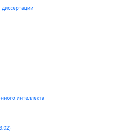
й диссертации
нного интеллекта
3.02)