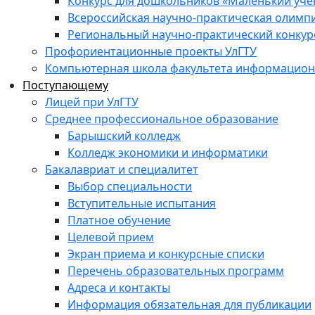
Конкурс для дошкольников «Маленький уч
Всероссийская научно-практическая олимп
Региональный научно-практический конкур
Профориентационные проекты УлГТУ
Компьютерная школа факультета информационн
Поступающему
Лицей при УлГТУ
Среднее профессиональное образование
Барышский колледж
Колледж экономики и информатики
Бакалавриат и специалитет
Выбор специальности
Вступительные испытания
Платное обучение
Целевой прием
Экран приема и конкурсные списки
Перечень образовательных программ
Адреса и контакты
Информация обязательная для публикации