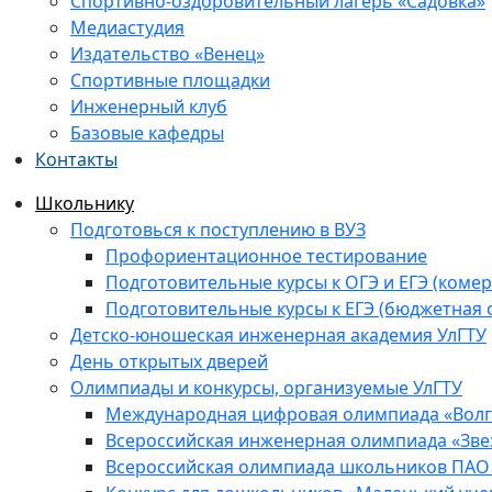
Спортивно-оздоровительный лагерь «Садовка»
Медиастудия
Издательство «Венец»
Спортивные площадки
Инженерный клуб
Базовые кафедры
Контакты
Школьнику
Подготовься к поступлению в ВУЗ
Профориентационное тестирование
Подготовительные курсы к ОГЭ и ЕГЭ (комер
Подготовительные курсы к ЕГЭ (бюджетная 
Детско-юношеская инженерная академия УлГТУ
День открытых дверей
Олимпиады и конкурсы, организуемые УлГТУ
Международная цифровая олимпиада «Волга
Всероссийская инженерная олимпиада «Зве
Всероссийская олимпиада школьников ПАО 