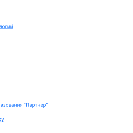
логий
азования "Партнер"
ру