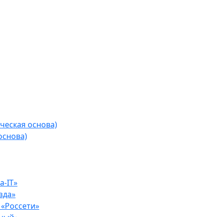
ческая основа)
основа)
-IT»
зда»
«Россети»