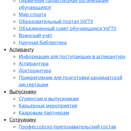
Первичная профсоюзная организация
обучающихся
Мир спорта
Образовательный портал УлГТУ
Объединенный совет обучающихся УлГТУ
Воинский учет
Научная библиотека
Аспиранту
Информация для поступающих в аспирантуру
Аспирантура
Докторантура
Прикрепление для подготовки кандидатской
диссертации
Выпускнику
Студентам и выпускникам
Карьерные мероприятия
Кадровым партнерам
Сотруднику
Профессорско-преподавательский состав