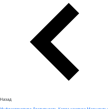
Назад
Инфраструктура
Доступность
Карта кампуса
Маршруты