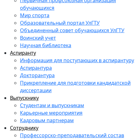
Первичная профсоюзная организация
обучающихся
Мир спорта
Образовательный портал УлГТУ
Объединенный совет обучающихся УлГТУ
Воинский учет
Научная библиотека
Аспиранту
Информация для поступающих в аспирантуру
Аспирантура
Докторантура
Прикрепление для подготовки кандидатской
диссертации
Выпускнику
Студентам и выпускникам
Карьерные мероприятия
Кадровым партнерам
Сотруднику
Профессорско-преподавательский состав