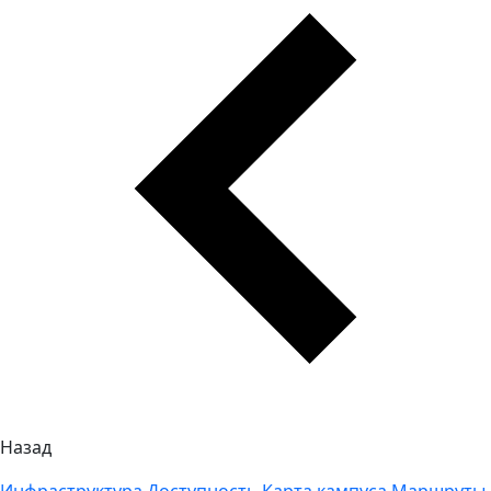
Назад
Инфраструктура
Доступность
Карта кампуса
Маршруты