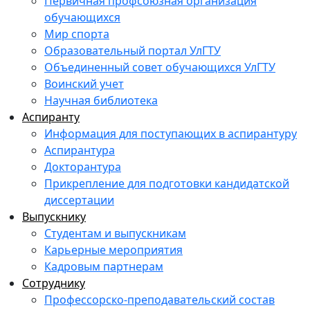
Первичная профсоюзная организация
обучающихся
Мир спорта
Образовательный портал УлГТУ
Объединенный совет обучающихся УлГТУ
Воинский учет
Научная библиотека
Аспиранту
Информация для поступающих в аспирантуру
Аспирантура
Докторантура
Прикрепление для подготовки кандидатской
диссертации
Выпускнику
Студентам и выпускникам
Карьерные мероприятия
Кадровым партнерам
Сотруднику
Профессорско-преподавательский состав