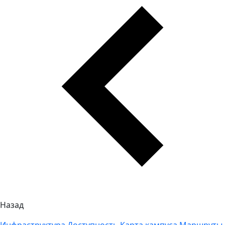
Назад
Инфраструктура
Доступность
Карта кампуса
Маршруты