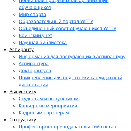
Первичная профсоюзная организация
обучающихся
Мир спорта
Образовательный портал УлГТУ
Объединенный совет обучающихся УлГТУ
Воинский учет
Научная библиотека
Аспиранту
Информация для поступающих в аспирантуру
Аспирантура
Докторантура
Прикрепление для подготовки кандидатской
диссертации
Выпускнику
Студентам и выпускникам
Карьерные мероприятия
Кадровым партнерам
Сотруднику
Профессорско-преподавательский состав