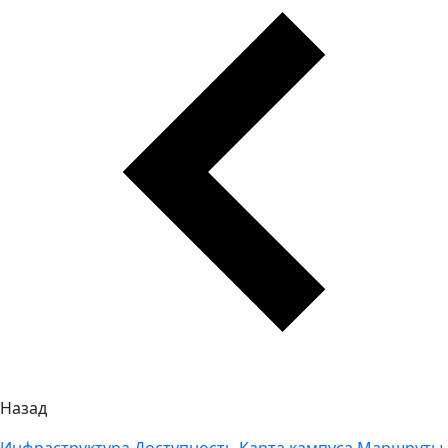
Назад
Инфраструктура
Доступность
Карта кампуса
Маршруты